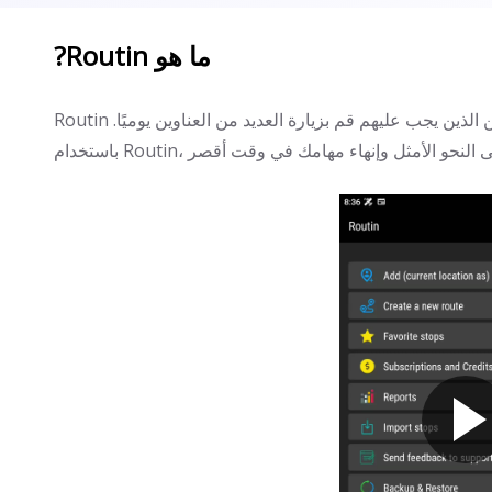
?Routin ما هو
Routin هو تطبيق لتخطيط الطريق. وهو مفيد جدًا للسائقين الذين يجب عليهم قم بزيارة العديد من العناوين يوميًا.