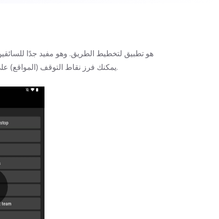
باستخدام Routin، يمكنك فرز نقاط التوقف (المواقع) على النحو الأمثل وإنهاء مهامك في وقت أقصر.