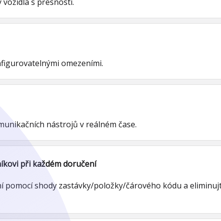
vozidla s přesností.
onfigurovatelnými omezeními.
munikačních nástrojů v reálném čase.
kovi při každém doručení
í pomocí shody zastávky/položky/čárového kódu a eliminuj