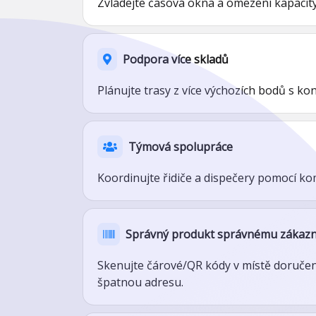
Zvládejte časová okna a omezení kapacity 
Podpora více skladů
Plánujte trasy z více výchozích bodů s k
Týmová spolupráce
Koordinujte řidiče a dispečery pomocí ko
Správný produkt správnému zákazní
Skenujte čárové/QR kódy v místě doručen
špatnou adresu.