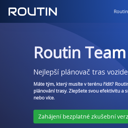
Routi
Routin Team
Nejlepší plánovač tras vozide
Máte tým, který musíte v terénu řídit? Rout
plánování trasy. Zlepšete svou efektivitu a 
nebo více.
Zahájení bezplatné zkušební ver