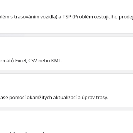
oblém s trasováním vozidla) a TSP (Problém cestujícího prod
ormátů Excel, CSV nebo KML.
čase pomocí okamžitých aktualizací a úprav trasy.