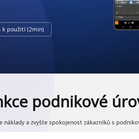
 k použití (2min)
nkce podnikové úro
žte náklady a zvyšte spokojenost zákazníků s podni