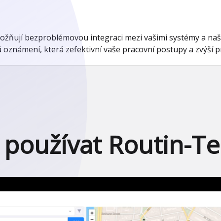
žňují bezproblémovou integraci mezi vašimi systémy a naš
oznámení, která zefektivní vaše pracovní postupy a zvýší pro
k používat Routin-T