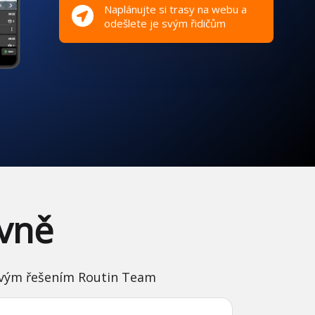
Naplánujte si trasy na webu a
odešlete je svým řidičům
vně
kovým řešením Routin Team