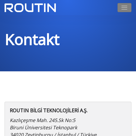
Kontakt
ROUTIN BİLGİ TEKNOLOJİLERİ A.Ş.
Kazlıçeşme Mah. 245.Sk No:5
Biruni Üniversitesi Teknopark
34020 Zeytinburnu / İstanbul / Türkiye