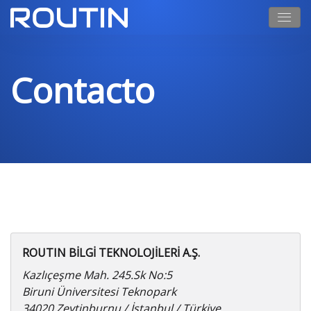
Contacto
ROUTIN BİLGİ TEKNOLOJİLERİ A.Ş.
Kazlıçeşme Mah. 245.Sk No:5
Biruni Üniversitesi Teknopark
34020 Zeytinburnu / İstanbul / Türkiye