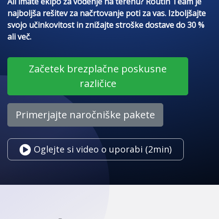
Ali imate ekipo za vodenje na terenu? Routin Team je
najboljša rešitev za načrtovanje poti za vas. Izboljšajte
svojo učinkovitost in znižajte stroške dostave do 30 %
ali več.
Začetek brezplačne poskusne
različice
Primerjajte naročniške pakete
Oglejte si video o uporabi (2min)