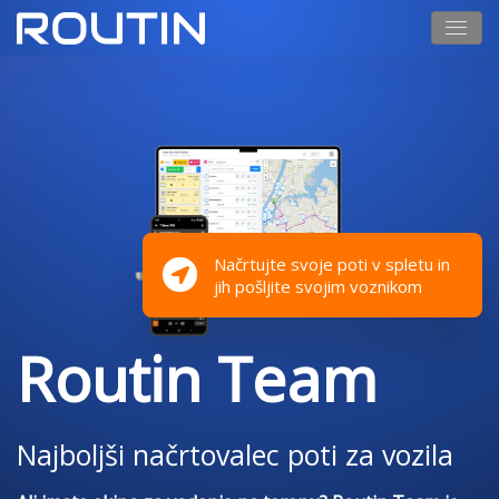
Načrtujte svoje poti v spletu in
jih pošljite svojim voznikom
Routin Team
Najboljši načrtovalec poti za vozila