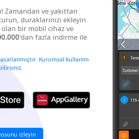
ı! Zamandan ve yakıttan
turun, duraklarınızı ekleyin
 olan bir mobil cihaz ve
00.000
'dan fazla indirme ile
 tasarlanmıştır. Kurumsal kullanım
lirsiniz.
eosunu izleyin