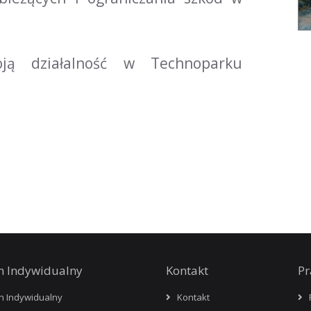
ją działalność w Technoparku
n Indywidualny
Kontakt
P
n Indywidualny
Kontakt
R