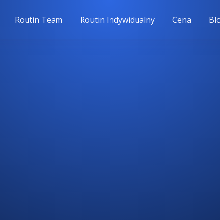
Routin Team
Routin Indywidualny
Cena
Bl