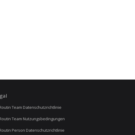
gal
outin Team Datenschutzrichtlinie
outin Team Nutzungsbedingungen
outin Person Datenschutzrichtlinie