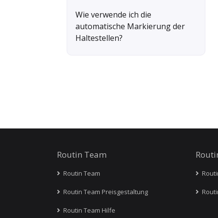
Wie verwende ich die
automatische Markierung der
Haltestellen?
Routin Team
Routi
Routin Team
Routi
Routin Team Preisgestaltung
Routi
Routin Team Hilfe