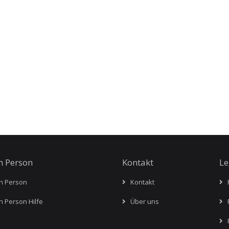
n Person
Kontakt
Le
n Person
Kontakt
R
n Person Hilfe
Über uns
R
R