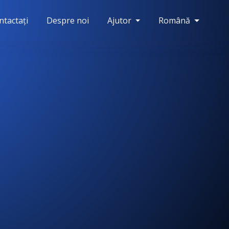
ntactați
Despre noi
Ajutor
Română