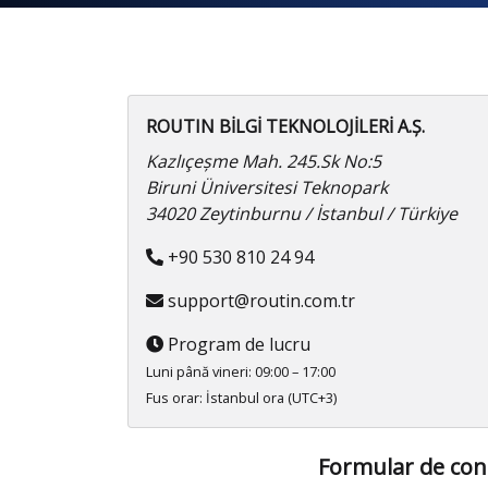
ROUTIN BİLGİ TEKNOLOJİLERİ A.Ş.
Kazlıçeşme Mah. 245.Sk No:5
Biruni Üniversitesi Teknopark
34020 Zeytinburnu / İstanbul / Türkiye
+90 530 810 24 94
support@routin.com.tr
Program de lucru
Luni până vineri: 09:00 – 17:00
Fus orar: İstanbul ora (UTC+3)
Formular de con