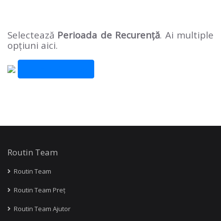
Selectează
Perioada de Recurență
. Ai multiple
opțiuni aici.
Înapoi la blog
Routin Team
Routin Team
Routin Team Preț
Routin Team Ajutor